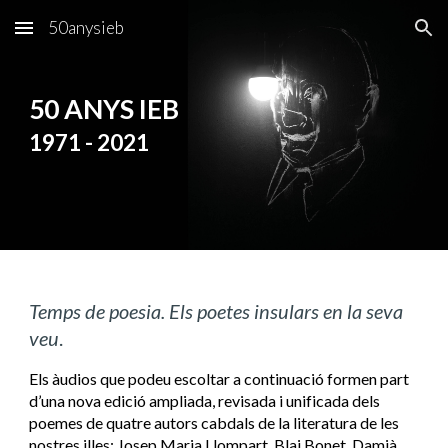
50anysieb
Skip to main content
Skip to navigation
50 ANYS IEB
1971 - 2021
Temps de poesia. Els poetes insulars en la seva 
veu
.
Els àudios que podeu escoltar a continuació formen part 
d’una nova edició ampliada, revisada i unificada dels 
poemes de quatre autors cabdals de la literatura de les 
nostres illes: Josep Maria Llompart, Blai Bonet, Damià 